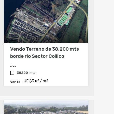
Vendo Terreno de 38.200 mts
borde rio Sector Collico
Área
38200
mts
UF $3 uf / m2
Venta