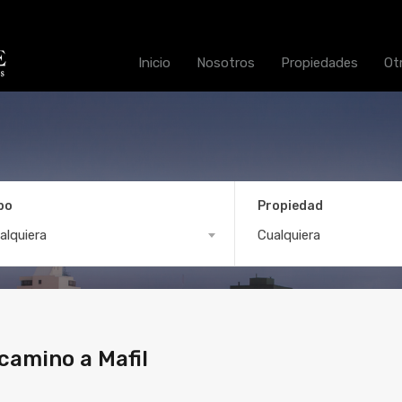
Inicio
Nosotros
Propiedades
Ot
po
Propiedad
Valdivia, camino a Mafil
alquiera
Cualquiera
 camino a Mafil