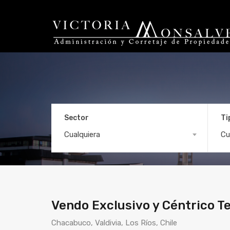
Sector
Ti
Vendo Exclusivo y Cé
Cualquiera
Cu
Vendo Exclusivo y Céntrico Te
Chacabuco, Valdivia, Los Ríos, Chile