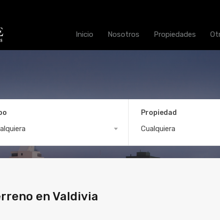
Inicio
Nosotros
Propiedades
Ot
po
Propiedad
ntrico Terreno en Valdivia
alquiera
Cualquiera
rreno en Valdivia