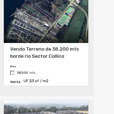
Vendo Terreno de 38.200 mts
borde rio Sector Collico
Área
38200
mts
UF $3 uf / m2
Venta