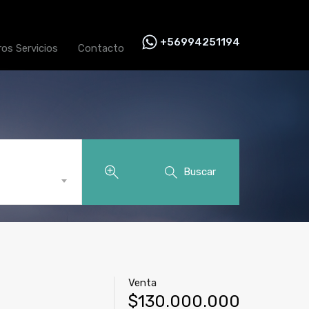
+56994251194
ros Servicios
Contacto
ino Viejo Paillaco
Buscar
Venta
$130.000.000