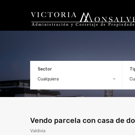
Sector
Ti
Vendo parcela con ca
Cualquiera
Cu
Vendo parcela con casa de dos
Valdivia