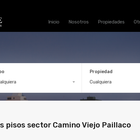
Inicio
Nosotros
Propiedades
Ot
po
Propiedad
sa de dos pisos sector Cam
alquiera
Cualquiera
 pisos sector Camino Viejo Paillaco