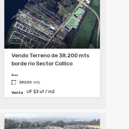
Vendo Terreno de 38.200 mts
borde rio Sector Collico
Área
38200
mts
UF $3 uf / m2
Venta