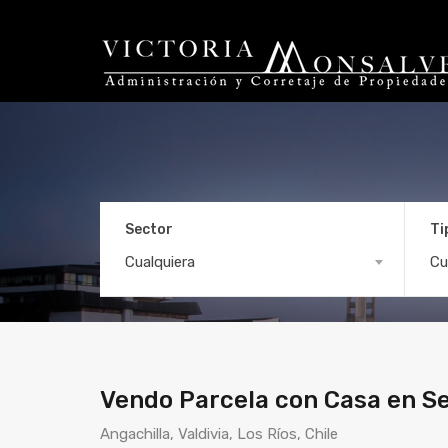
Sector
Ti
Vendo Parcela con C
Cualquiera
Cu
Vendo Parcela con Casa en Se
Angachilla, Valdivia, Los Ríos, Chile