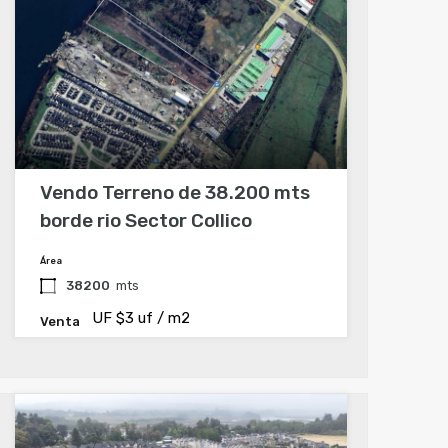
Vendo Terreno de 38.200 mts
borde rio Sector Collico
Área
38200
mts
UF $3 uf / m2
Venta