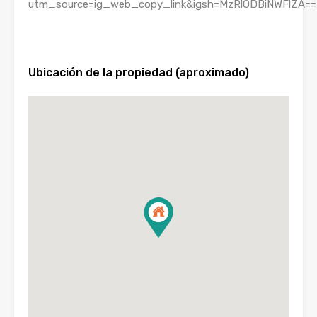
utm_source=ig_web_copy_link&igsh=MzRlODBiNWFlZA==
Ubicación de la propiedad (aproximado)