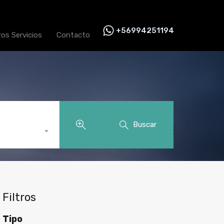
+56994251194
ros Servicios
Contacto
Buscar
Filtros
Tipo