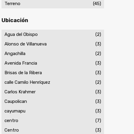
Terreno
(45)
Ubicación
Agua del Obispo
(2)
Alonso de Villanueva
(3)
Angachilla
(2)
Avenida Francia
(3)
Brisas de la Ribera
(3)
calle Camilo Henríquez
(2)
Carlos Krahmer
(3)
Caupolican
(3)
cayumapu
(3)
centro
(7)
Centro
(3)