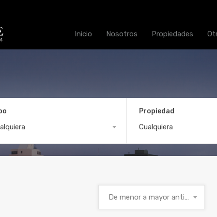
Inicio
Nosotros
Propiedades
Ot
po
Propiedad
alquiera
Cualquiera
De menor a mayor antigüedad