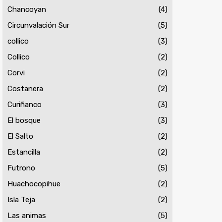
Chancoyan
(4)
Circunvalación Sur
(5)
collico
(3)
Collico
(2)
Corvi
(2)
Costanera
(2)
Curiñanco
(3)
El bosque
(3)
El Salto
(2)
Estancilla
(2)
Futrono
(5)
Huachocopihue
(2)
Isla Teja
(2)
Las animas
(5)