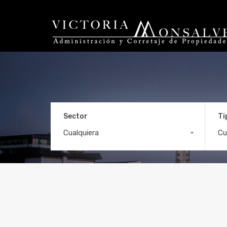
Sector
Ti
cayumapu
Cualquiera
Cu